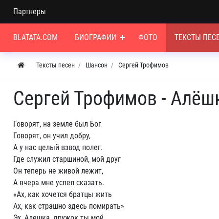
Партнеры
BLATATA.COM
БИОГРАФИИ
ФОТО
ТЕКСТЫ ПЕС
Тексты песен
Шансон
Сергей Трофимов
Сергей Трофимов - Алёш
Говорят, на земле был Бог
Говорят, он учил добру,
А у нас целый взвод полег.
Где служил старшиной, мой друг
Он теперь не живой лежит,
А вчера мне успел сказать.
«Ах, как хочется братцы жить
Ах, как страшно здесь помирать»
Эх, Алешка, дружок ты мой