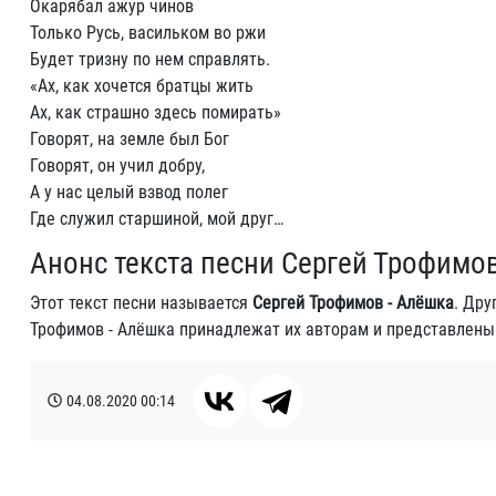
Окарябал ажур чинов
Только Русь, васильком во ржи
Будет тризну по нем справлять.
«Ах, как хочется братцы жить
Ах, как страшно здесь помирать»
Говорят, на земле был Бог
Говорят, он учил добру,
А у нас целый взвод полег
Где служил старшиной, мой друг…
Анонс текста песни Сергей Трофимо
Этот текст песни называется
Сергей Трофимов - Алёшка
. Дру
Трофимов - Алёшка принадлежат их авторам и представлены
04.08.2020
00:14