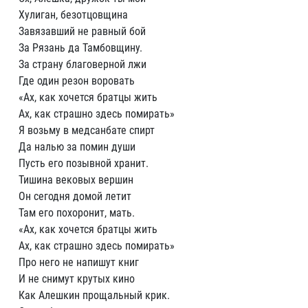
Хулиган, безотцовщина
Завязавший не равный бой
За Рязань да Тамбовщину.
За страну благоверной лжи
Где один резон воровать
«Ах, как хочется братцы жить
Ах, как страшно здесь помирать»
Я возьму в медсанбате спирт
Да налью за помин души
Пусть его позывной хранит.
Тишина вековых вершин
Он сегодня домой летит
Там его похоронит, мать.
«Ах, как хочется братцы жить
Ах, как страшно здесь помирать»
Про него не напишут книг
И не снимут крутых кино
Как Алешкин прощальный крик.