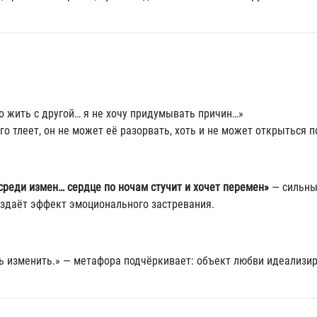
о жить с другой… я не хочу придумывать причин…»
о тлеет, он не может её разорвать, хоть и не может открыться п
среди измен… сердце по ночам стучит и хочет перемен»
— сильн
оздаёт эффект эмоционального застревания.
ь изменить.» — метафора подчёркивает: объект любви идеализи