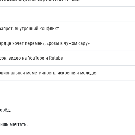
запрет, внутренний конфликт
ердце хочет перемен», «розы в чужом саду»
он, видео на YouTube и Rutube
оциональная меметичность, искренняя мелодия
перёд.
лишь мечтать.