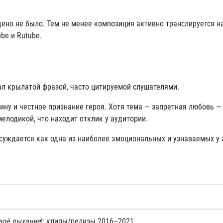
дено не было. Тем не менее композиция активно транслируется н
be и Rutube.
тал крылатой фразой, часто цитируемой слушателями.
ну и честное признание героя. Хотя тема — запретная любовь — 
елодикой, что находит отклик у аудитории.
суждается как одна из наиболее эмоциональных и узнаваемых у 
воё дыхание
); клипы/релизы 2016–2021