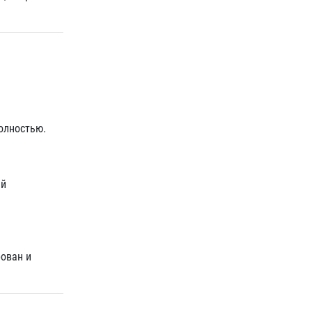
олностью.
ый
рован и