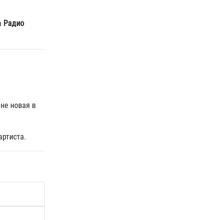
а
Радио
не новая в
артиста.