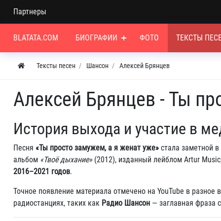
Партнеры
BLATATA.COM
БИОГРАФИИ
ФОТО
ТЕКСТЫ ПЕС
Тексты песен
Шансон
Алексей Брянцев
Алексей Брянцев - Ты п
История выхода и участие в ме
Песня
«Ты просто замужем, а я женат уже»
стала заметной в 
альбом
«Твоё дыхание»
(2012), изданный лейблом Artur Musi
2016–2021 годов
.
Точное появление материала отмечено на YouTube в разное 
радиостанциях, таких как
Радио Шансон
— заглавная фраза с