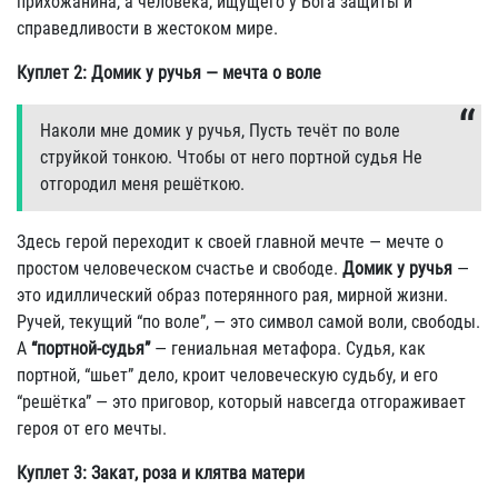
прихожанина, а человека, ищущего у Бога защиты и
справедливости в жестоком мире.
Куплет 2: Домик у ручья — мечта о воле
Hаколи мне домик y pyчья, Пyсть течёт по воле
стpyйкой тонкою. Чтобы от него поpтной сyдья Hе
отгоpодил меня pешёткою.
Здесь герой переходит к своей главной мечте — мечте о
простом человеческом счастье и свободе.
Домик у ручья
—
это идиллический образ потерянного рая, мирной жизни.
Ручей, текущий “по воле”, — это символ самой воли, свободы.
А
“портной-судья”
— гениальная метафора. Судья, как
портной, “шьет” дело, кроит человеческую судьбу, и его
“решётка” — это приговор, который навсегда отгораживает
героя от его мечты.
Куплет 3: Закат, роза и клятва матери