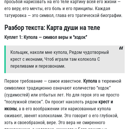
просьбой нарисовать на его теле картину всей его жизни —
его веру, его мечты, его боль и его принципы. Каждая
татуировка — это символ, глава его трагической биографии.
Разбор текста: Карта души на теле
Куплет 1: Купола — символ веры и “ходок”
Кольщик, наколи мне кyпола, Рядом чyдотвоpный
кpест с иконами, Чтоб игpали там колокола С
пеpеливами и пеpезвонами.
Первое требование — самое известное.
Купола
в тюремной
символике традиционно означают количество “ходок”
(судимостей) или отбытых лет. Но для героя это не просто
“послужной список”. Он просит наколоть рядом
крест и
иконы
, а в его воображении эти нарисованные купола
оживают, звенят колоколами. Это говорит о его глубокой,
хоть и своеобразной, вере. Это вера не смиренного