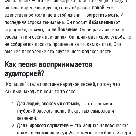
Финал песни — это ее философская квинтэссенция. Создав
на теле карту своей души, герой обретает
покой
. Его
единственное желание в этой жизни —
встретить мать
. И
последняя строка гениальна. Он просит
Избавление
(от
страданий, от мук), но
не Покаяние
. Он не раскаивается в
своем пути и своих принципах. Он принимает свою судьбу, но
не собирается просить прощения за то, кем он стал. Это
высшее проявление его внутреннего кодекса чести.
Как песня воспринимается
аудиторией?
“Кольщик” стала поистине народной песней, потому что
каждый находит в ней что-то свое.
Для людей, знакомых с темой,
— это точный и
глубокий рассказ, полный скрытых символов и
значений.
Для широкого слушателя
— это мощная человеческая
драма о сломленной судьбе, о мечте, о любви к матери