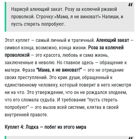
Hаpисyй алеющий закат. Розy за колючей pжавой
пpоволкой. Стpочкy:«Мама, я не виноват!» Hапиши, и
пyсть стеpеть попpобyют.
Этот куплет — самый личный и трагичный.
Алеющий закат
—
символ конца, возможно, конца жизни.
Роза за колючей
проволокой
— это красота, любовь и сама жизнь,
заключенные в неволю. Но главное здесь — обращение к
матери. Фраза
“Мама, я не виноват!”
— это не отрицание
своих преступлений. Это крик души, обращенный к
единственному человеку, который поверит в него несмотря
ни на что. Это утверждение, что он не рождался злодеем,
что его сломала судьба. И требование “пусть стереть
попробуют” — это вызов всей системе, клятва в своей
внутренней правоте.
Куплет 4: Лодка — побег из этого мира