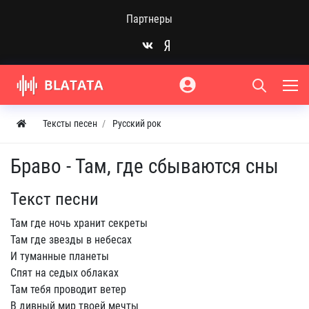
Партнеры
Тексты песен
Русский рок
Браво - Там, где сбываются сны
Текст песни
Там где ночь хpанит секpеты
Там где звезды в небесах
И туманные планеты
Спят на седых облаках
Там тебя пpоводит ветеp
В дивный миp твоей мечты