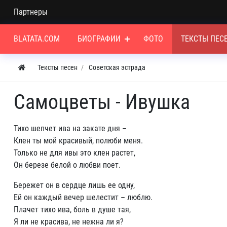
Партнеры
BLATATA.COM
БИОГРАФИИ
ФОТО
ТЕКСТЫ ПЕС
Тексты песен
Советская эстрада
Самоцветы - Ивушка
Тихо шепчет ива на закате дня –
Клен ты мой красивый, полюби меня.
Только не для ивы это клен растет,
Он березе белой о любви поет.
Бережет он в сердце лишь ее одну,
Ей он каждый вечер шелестит – люблю.
Плачет тихо ива, боль в душе тая,
Я ли не красива, не нежна ли я?