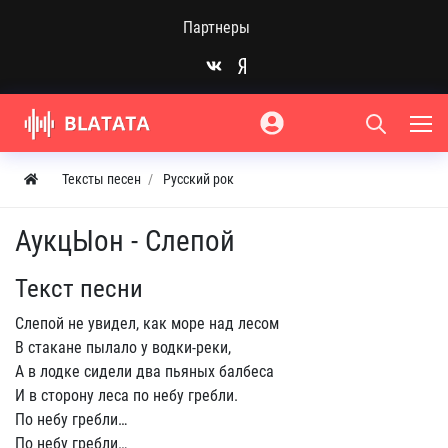
Партнеры
Тексты песен
Русский рок
АукцЫон - Слепой
Текст песни
Слепой не увидел, как море над лесом
В стакане пылало у водки-реки,
А в лодке сидели два пьяных балбеса
И в сторону леса по небу гребли.
По небу гребли…
По небу гребли…