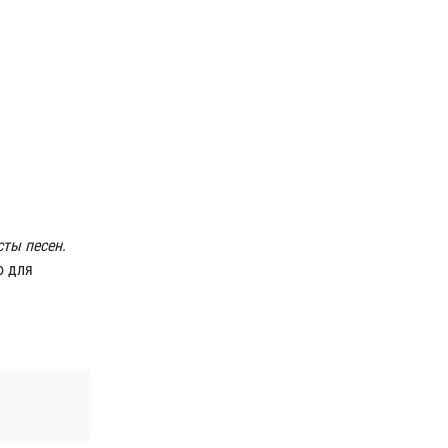
сты песен
.
о для