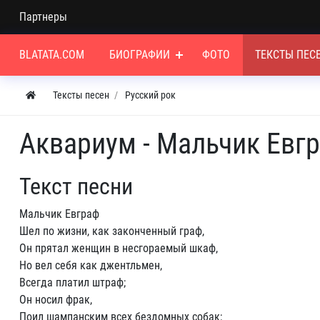
Партнеры
BLATATA.COM
БИОГРАФИИ
ФОТО
ТЕКСТЫ ПЕС
Тексты песен
Русский рок
Аквариум - Мальчик Евг
Текст песни
Мальчик Евграф
Шел по жизни, как законченный граф,
Он прятал женщин в несгораемый шкаф,
Но вел себя как джентльмен,
Всегда платил штраф;
Он носил фрак,
Поил шампанским всех бездомных собак;