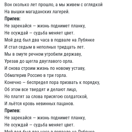
Вон сколько лет прошло, а мы живем с оглядкой
На вышки магаданских лагерей.
Припев:
Не зарекайся — жизнь поднимет планку,
Не осуждай — судьба меняет цвет.
Мой дед был два часа в подвале на Лубянке
И стал седым в неполных тридцать лет.
Мы в омуте речном угробили державу,
Урезав до щегла двуглавого орла.
И снова строим жизнь по новому уставу,
Обматерив Россию в три горла.
Конечно — беспредел пора призвать к порядку,
Об этом все твердят и делают лицо,
Но платят за слова присягою солдатской,
И льётся кровь невинных пацанов.
Припев:
Не зарекайся — жизнь поднимет планку,
Не осуждай — судьба меняет цвет.
Мой дед был два часа в подвале на Лубянке