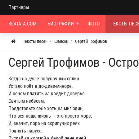
Партнеры
BLATATA.COM
БИОГРАФИИ
ФОТО
ТЕКСТЫ ПЕС
Тексты песен
Шансон
Сергей Трофимов
Сергей Трофимов - Остро
Когда на душе полуночный сплин
Устало поёт в до-диез-миноре,
И нечем платить за кредит доверья
Святым небесам.
Представьте себе хоть на миг один,
Что вся наша жизнь — это просто море,
И, значит, пора на скрипучих реях
Поднять паруса.
Пускай за кормой в белой пене дней