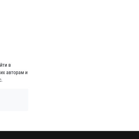
йти в
 их авторам и
с.