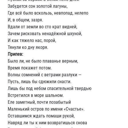
Забудется сон золотой лагуны,
Где всё было вскользь, невпопад, нелепо
И, в общем, зазря.
Вдали от земли во сто крат видней,
Зачем рисковать ненадёжной шхуной,
И как тяжело нас, порой,
Тянули ко дну якоря.
Припев:
Было ли, не было плаванье верным,
Время покажет потом.
Волны сомнений с ветрами разлуки —
Пусть, лишь бы сдюжили снасти.
Лишь бы под небом спасительной твердью
Встретился в море шальном.
Еле заметный, почти позабытый
Маленький остров по имени «Счастье».
Оставшимся ждать помаши рукой,
Навряд ли ты к ним возвратишься снова