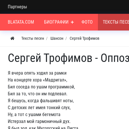
Партнеры
BLATATA.COM
БИОГРАФИИ
ФОТО
ТЕКСТЫ ПЕС
Тексты песен
Шансон
Сергей Трофимов
Сергей Трофимов - Оппо
Я вчера опять ходил за рамки
На концерте хора «Мадригал»,
Бил соседа по ушам программкой,
Бил за то, что он им подпевал.
Я бешусь, когда фальшивят ноты,
С детских лет имея тонкий слух,
Ну, а тот с ушами бегемота
Истерзал мой гармоничный дух.
Я был зол, как Мусоргский на Листа,