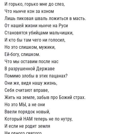
И горько, горько мне до слез,
Что нынче кон за коном
Лишь пиковая шваль ложиться в масть.
От нашей жизни нынче на Руси
Становятся убийцами мальчишки,
И кто бы там чего ни голосил,
Но это слишком, мужики,
Ей-богу, слишком.
Что мы оставим после нас
В разрушенной Державе
Помимо злобы в этих пацанах?
Они же, видя нашу жизнь,
Себя считают вправе,
Жить на земле, забыв про Божий страх.
Но это МЫ, а не они
Ввели порядок новый,
Который НАМ теперь не по нутру,
И если не родит земля
Ни одного святого,