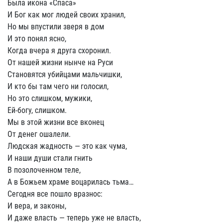
Была икона «Спаса»
И Бог как мог людей своих хранил,
Но мы впустили зверя в дом
И это понял ясно,
Когда вчера я друга схоронил.
От нашей жизни нынче на Руси
Становятся убийцами мальчишки,
И кто бы там чего ни голосил,
Но это слишком, мужики,
Ей-богу, слишком.
Мы в этой жизни все вконец
От денег ошалели.
Людская жадность — это как чума,
И наши души стали гнить
В позолоченном теле,
А в Божьем храме воцарилась тьма…
Сегодня все пошло вразнос:
И вера, и законы,
И даже власть — теперь уже не власть,