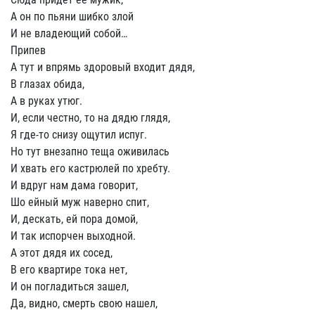
А он по пьяни шибко злой
И не владеющий собой…
Припев
А тут и впрямь здоровый входит дядя,
В глазах обида,
А в руках утюг.
И, если честно, то на дядю глядя,
Я где-то снизу ощутил испуг.
Но тут внезапно теща оживилась
И хвать его кастрюлей по хребту.
И вдруг нам дама говорит,
Шо ейный муж наверно спит,
И, дескать, ей пора домой,
И так испорчен выходной.
А этот дядя их сосед,
В его квартире тока нет,
И он погладиться зашел,
Да, видно, смерть свою нашел,