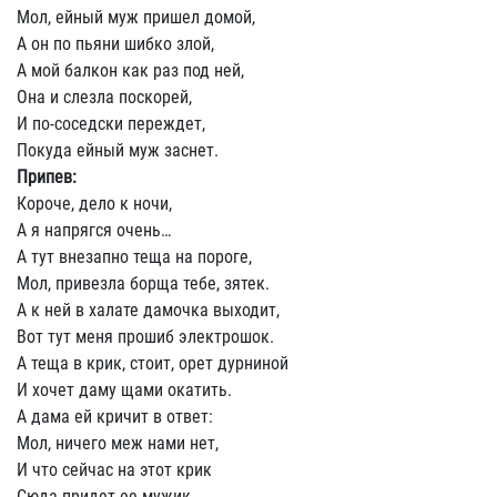
Мол, ейный муж пришел домой,
А он по пьяни шибко злой,
А мой балкон как раз под ней,
Она и слезла поскорей,
И по-соседски переждет,
Покуда ейный муж заснет.
Припев:
Короче, дело к ночи,
А я напрягся очень…
А тут внезапно теща на пороге,
Мол, привезла борща тебе, зятек.
А к ней в халате дамочка выходит,
Вот тут меня прошиб электрошок.
А теща в крик, стоит, орет дурниной
И хочет даму щами окатить.
А дама ей кричит в ответ:
Мол, ничего меж нами нет,
И что сейчас на этот крик
Сюда придет ее мужик,