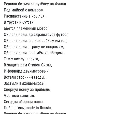
Решила биться за путёвку на Финал.
Под майкой с номером
Распластанные крылья,
В трусах и бутсах
Бьётся пламенный мотор.
Ой лёли-лёли, да здравствует футбол,
Ой лёли-лёли, ща как забьём им гол,
Ой лёли-лёли, страну не посрамим,
Ой лёли-лёли, возьмём и победим.
Там у них суперлига,
В защите сам Стивен Сигал,
И форвард двухметровый
Встали стройки-заводы,
Застыли выходы-входы,
Свернул войну за прибыль
Частный капитал.
Сегодня сборная наша,
Поберегись, made in Russia,
Решила биться за путёвку на Финал.