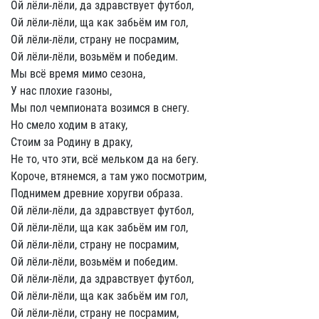
Ой лёли-лёли, да здравствует футбол,
Ой лёли-лёли, ща как забьём им гол,
Ой лёли-лёли, страну не посрамим,
Ой лёли-лёли, возьмём и победим.
Мы всё время мимо сезона,
У нас плохие газоны,
Мы пол чемпионата возимся в снегу.
Но смело ходим в атаку,
Стоим за Родину в драку,
Не то, что эти, всё мельком да на бегу.
Короче, втянемся, а там ужо посмотрим,
Поднимем древние хоругви образа.
Ой лёли-лёли, да здравствует футбол,
Ой лёли-лёли, ща как забьём им гол,
Ой лёли-лёли, страну не посрамим,
Ой лёли-лёли, возьмём и победим.
Ой лёли-лёли, да здравствует футбол,
Ой лёли-лёли, ща как забьём им гол,
Ой лёли-лёли, страну не посрамим,