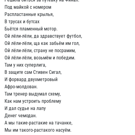
Под майкой с номером
Распластанные крылья,
В трусах и бутсах
Бьётся пламенный мотор.
Ой лёли-лёли, да здравствует футбол,
Ой лёли-лёли, ща как забьём им гол,
Ой лёли-лёли, страну не посрамим,
Ой лёли-лёли, возьмём и победим.
Там у них суперлига,
В защите сам Стивен Сигал,
И форвард двухметровый
Афро-молдован.
Там тренер выдумал схему,
Как нам устроить проблему
И дал судье на лапу
Денег чемодан.
А мы такие-растакие на тачанке,
Мы им такого-растакого насуём.