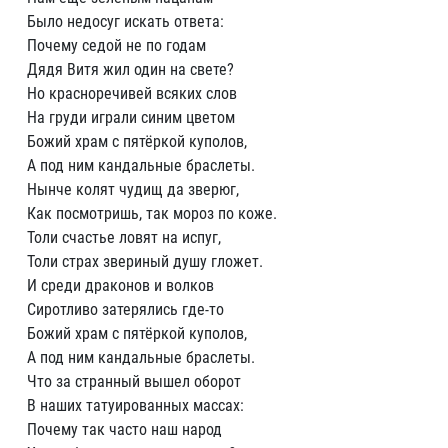
Было недосуг искать ответа:
Почему седой не по годам
Дядя Витя жил один на свете?
Но красноречивей всяких слов
На груди играли синим цветом
Божий храм с пятёркой куполов,
А под ним кандальные браслеты.
Нынче колят чудищ да зверюг,
Как посмотришь, так мороз по коже.
Толи счастье ловят на испуг,
Толи страх звериный душу гложет.
И среди драконов и волков
Сиротливо затерялись где-то
Божий храм с пятёркой куполов,
А под ним кандальные браслеты.
Что за странный вышел оборот
В наших татуированных массах:
Почему так часто наш народ