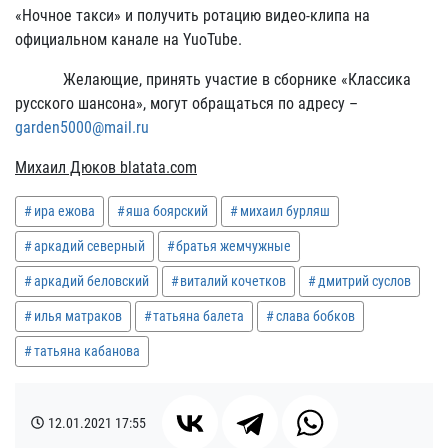
«Ночное такси» и получить ротацию видео-клипа на
официальном канале на YuoTube.
Желающие, принять участие в сборнике «Классика
русского шансона», могут обращаться по адресу –
garden5000@mail.ru
Михаил Дюков
blatata.com
ира ежова
яша боярский
михаил бурляш
аркадий северный
братья жемчужные
аркадий беловский
виталий кочетков
дмитрий суслов
илья матраков
татьяна балета
слава бобков
татьяна кабанова
12.01.2021
17:55