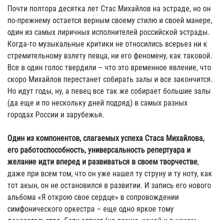
Почти полтора десятка лет Стас Михайлов на эстраде, но он
по-прежнему остается верным своему стилю и своей манере,
один из самых лиричных исполнителей российской эстрады.
Когда-то музыкальные критики не относились всерьез ни к
стремительному взлету певца, ни его феномену, как таковой.
Все в один голос твердили – что это временное явление, что
скоро Михайлов перестанет собирать залы и все закончится.
Но идут годы, ну, а певец все так же собирает большие залы
(да еще и по нескольку дней подряд) в самых разных
городах России и зарубежья.
Один из компонентов, слагаемых успеха Стаса Михайлова,
его работоспособность, универсальность репертуара и
желание идти вперед и развиваться в своем творчестве
,
даже при всем том, что он уже нашел ту струну и ту ноту, как
тот акын, он не остановился в развитии. И запись его нового
альбома «Я открою свое сердце» в сопровождении
симфонического оркестра – еще одно яркое тому