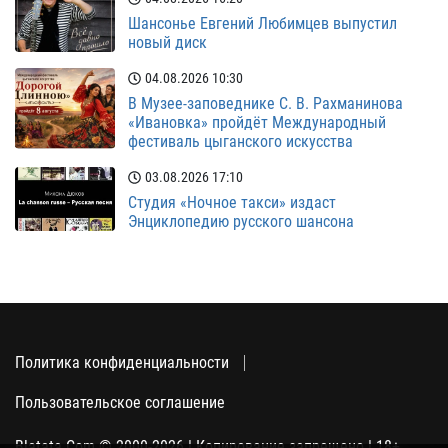
Шансонье Евгений Любимцев выпустил
новый диск
04.08.2026
10:30
В Музее-заповеднике С. В. Рахманинова
«Ивановка» пройдёт Международный
фестиваль цыганского искусства
03.08.2026
17:10
Студия «Ночное такси» издаст
Энциклопедию русского шансона
Политика конфиденциальности
Пользовательское соглашение
Blatata.Com © 2000-2026 | Копирование запрещено | 18+