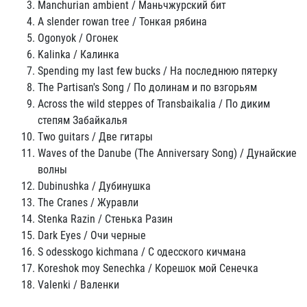
Manchurian ambient / Маньчжурский бит
A slender rowan tree / Тонкая рябина
Ogonyok / Огонек
Kalinka / Калинка
Spending my last few bucks / На последнюю пятерку
The Partisan's Song / По долинам и по взгорьям
Across the wild steppes of Transbaikalia / По диким
степям Забайкалья
Two guitars / Две гитары
Waves of the Danube (The Anniversary Song) / Дунайские
волны
Dubinushka / Дубинушка
The Cranes / Журавли
Stenka Razin / Стенька Разин
Dark Eyes / Очи черные
S odesskogo kichmana / С одесского кичмана
Koreshok moy Senechka / Корешок мой Сенечка
Valenki / Валенки