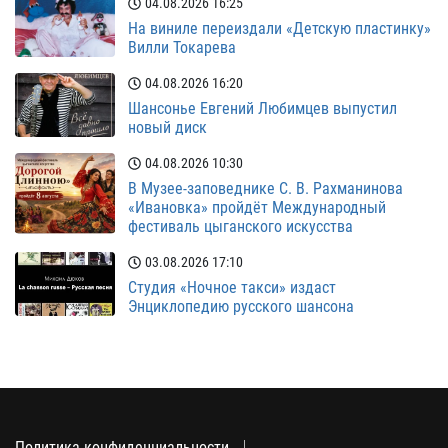
04.08.2026
16:25
На виниле переиздали «Детскую пластинку»
Вилли Токарева
04.08.2026
16:20
Шансонье Евгений Любимцев выпустил
новый диск
04.08.2026
10:30
В Музее-заповеднике С. В. Рахманинова
«Ивановка» пройдёт Международный
фестиваль цыганского искусства
03.08.2026
17:10
Студия «Ночное такси» издаст
Энциклопедию русского шансона
Политика конфиденциальности