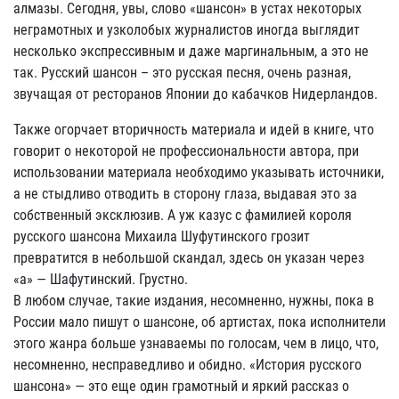
алмазы. Сегодня, увы, слово «шансон» в устах некоторых
неграмотных и узколобых журналистов иногда выглядит
несколько экспрессивным и даже маргинальным, а это не
так. Русский шансон – это русская песня, очень разная,
звучащая от ресторанов Японии до кабачков Нидерландов.
Также огорчает вторичность материала и идей в книге, что
говорит о некоторой не профессиональности автора, при
использовании материала необходимо указывать источники,
а не стыдливо отводить в сторону глаза, выдавая это за
собственный эксклюзив. А уж казус с фамилией короля
русского шансона Михаила Шуфутинского грозит
превратится в небольшой скандал, здесь он указан через
«а» — Шафутинский. Грустно.
В любом случае, такие издания, несомненно, нужны, пока в
России мало пишут о шансоне, об артистах, пока исполнители
этого жанра больше узнаваемы по голосам, чем в лицо, что,
несомненно, несправедливо и обидно. «История русского
шансона» — это еще один грамотный и яркий рассказ о