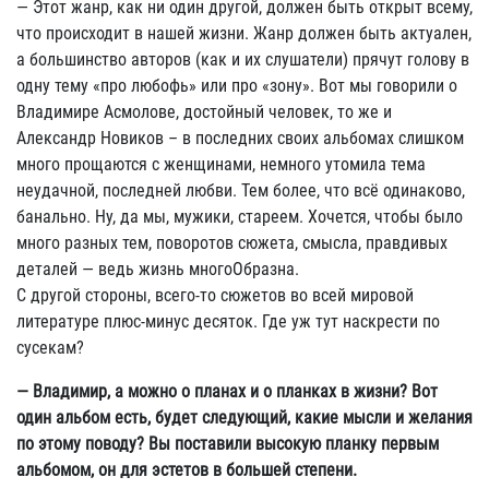
— Этот жанр, как ни один другой, должен быть открыт всему,
что происходит в нашей жизни. Жанр должен быть актуален,
а большинство авторов (как и их слушатели) прячут голову в
одну тему «про любофь» или про «зону». Вот мы говорили о
Владимире Асмолове, достойный человек, то же и
Александр Новиков – в последних своих альбомах слишком
много прощаются с женщинами, немного утомила тема
неудачной, последней любви. Тем более, что всё одинаково,
банально. Ну, да мы, мужики, стареем. Хочется, чтобы было
много разных тем, поворотов сюжета, смысла, правдивых
деталей — ведь жизнь многоОбразна.
С другой стороны, всего-то сюжетов во всей мировой
литературе плюс-минус десяток. Где уж тут наскрести по
сусекам?
— Владимир, а можно о планах и о планках в жизни? Вот
один альбом есть, будет следующий, какие мысли и желания
по этому поводу? Вы поставили высокую планку первым
альбомом, он для эстетов в большей степени.