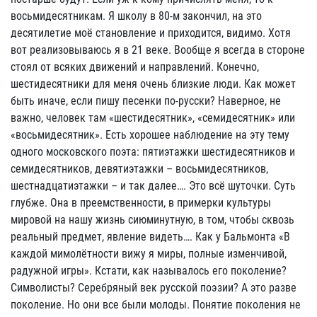
восьмидесятникам. Я школу в 80-м закончил, на это
десятилетие моё становление и приходится, видимо. Хотя
вот реализовываюсь я в 21 веке. Вообще я всегда в стороне
стоял от всяких движений и направлений. Конечно,
шестидесятники для меня очень близкие люди. Как может
быть иначе, если пишу песенки по-русски? Наверное, не
важно, человек там «шестидесятник», «семидесятник» или
«восьмидесятник». Есть хорошее наблюдение на эту тему
одного московского поэта: пятиэтажки шестидесятников и
семидесятников, девятиэтажки – восьмидесятников,
шестнадцатиэтажки – и так далее…. Это всё шуточки. Суть
глубже. Она в преемственности, в примерки культуры
мировой на нашу жизнь сиюминутную, в том, чтобы сквозь
реальный предмет, явление видеть…. Как у Бальмонта «В
каждой мимолётности вижу я миры, полные изменчивой,
радужной игры». Кстати, как называлось его поколение?
Символисты? Серебряный век русской поэзии? А это разве
поколение. Но они все были молоды. Понятие поколения не