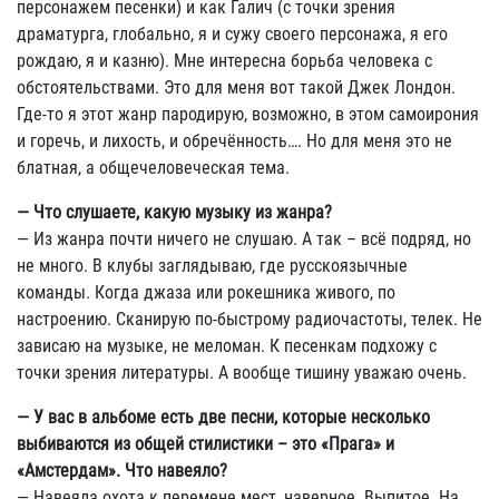
персонажем песенки) и как Галич (с точки зрения
драматурга, глобально, я и сужу своего персонажа, я его
рождаю, я и казню). Мне интересна борьба человека с
обстоятельствами. Это для меня вот такой Джек Лондон.
Где-то я этот жанр пародирую, возможно, в этом самоирония
и горечь, и лихость, и обречённость…. Но для меня это не
блатная, а общечеловеческая тема.
— Что слушаете, какую музыку из жанра?
— Из жанра почти ничего не слушаю. А так – всё подряд, но
не много. В клубы заглядываю, где русскоязычные
команды. Когда джаза или рокешника живого, по
настроению. Сканирую по-быстрому радиочастоты, телек. Не
зависаю на музыке, не меломан. К песенкам подхожу с
точки зрения литературы. А вообще тишину уважаю очень.
— У вас в альбоме есть две песни, которые несколько
выбиваются из общей стилистики – это «Прага» и
«Амстердам». Что навеяло?
— Навеяла охота к перемене мест, наверное. Выпитое. На