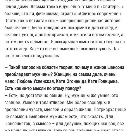
некой дамы. Весьма тонко и душевно. У меня в «Свитере…»
больше, что ли, фетишизма, страсти. «Свитер» современен.
Опять как с пятиэтажкой – совершенно реальная история:
был человек, было холодно и я покормил и дал свитер, и
человек уехал, а потом приехал, и мы жили потом вместе, а
потом опять невместе. Я выкидывал шмотки и наткнулся на
этот свитер. Как–то всё вспомнилось, всколыхнулось. Так
вот и песенка придумалась.
— Такой вопрос из области теории: почему в жанре шансона
преобладают мужчины? Женщин, на самом деле, очень
мало: Любовь Успенская, Катя Огонек да Катя Голицына.
Есть какие-то мысли по этому поводу?
— Есть, но достаточно общие. Ну, мужчины же умнее, это
главное. Умнее и талантливее. Мы более свободны в
проявлении чувств, мыслей и образа жизни. Патриархат ещё
не сломлен. Бывалым мужикам есть, что сказать. Для
шансоньеток, в смысле – для девушек, поющих шансон, все
же чаще пишут мужики. Только вон Голицына – сама стала