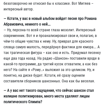
безоговорочно не относил бы к классике. Вот Митяев –
интересный автор.
— Кстати, у вас в новый альбом войдет песня про Романа
Абрамовича, немного о ней….
— Ну, персона-то всей стране глаза мозолит. Интересный
современник. Вот я и проанализировал свои и, полагаю, в
чём-то общие чувства к нему. Ну, приврал для красного
словца самую малость, передёрнул фактики для юмора…. А
так трагическая фигура – как оно и есть. Придумал песенку
еще два года назад. На радио «Шансон» поставили вроде в
какой-то программе, да третий кусок отхватили, а как без
него? На сайте я «Рому…» выложил за это целиком. Ну, и
понятно, на диске будет. Кстати, её сразу оценили
составители сборников шансонных. Она как бы веселая.
— А у вас нет такого ощущения, что сейчас шансон стал
излишне политизирован, много места уделяют лицам
политического Олимпа?