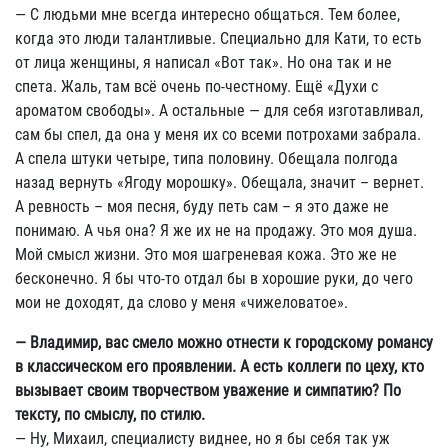
— С людьми мне всегда интересно общаться. Тем более,
когда это люди талантливые. Специально для Кати, то есть
от лица женщины, я написал «Вот так». Но она так и не
спета. Жаль, там всё очень по-честному. Ещё «Духи с
ароматом свободы». А остальные — для себя изготавливал,
сам бы спел, да она у меня их со всеми потрохами забрала.
А спела штуки четыре, типа половину. Обещала полгода
назад вернуть «Ягоду морошку». Обещала, значит – вернет.
А ревность – моя песня, буду петь сам – я это даже не
понимаю. А чья она? Я же их не на продажу. Это моя душа.
Мой смысл жизни. Это моя шагреневая кожа. Это же не
бесконечно. Я бы что-то отдал бы в хорошие руки, до чего
мои не доходят, да слово у меня «чижеловатое».
— Владимир, вас смело можно отнести к городскому романсу
в классическом его проявлении. А есть коллеги по цеху, кто
вызывает своим творчеством уважение и симпатию? По
тексту, по смыслу, по стилю.
— Ну, Михаил, специалисту виднее, но я бы себя так уж