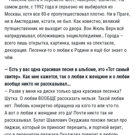
самом деле, с 1992 года я серьезно не выбирался из
Москвы, хотя все 80-е пропутешествовал плотно. Ни в Праге,
ни в Амстердаме, кстати, не был. Как известно, великий
путешественник не выходит со двора. Вон Жюль Верн всё
напридумывал, обложившись энциклопедиями… Города –
всего лишь открытка, картинка, задник на спектакле,
декорация. Песенки-то о любви к Родине и ещё бог знает о
чём.
— Есть у вас одна красивая песня в альбоме, это «Тот самый
свитер». Как мне кажется, так о любви к женщине и о любви
вообще никто не рассказывал….
— Разве у меня на диске только одна красивая песенка?
Шутка. О любви ВООБЩЕ рассказать нельзя. Такой любви
нет. Любовь конкретно обращена на кого-то или что-то.
А вот о любви к женщине это да! Почти никто так не
рассказывал. Булат Шавлович Окуджава похоже писал про
пиджак, который он приносит перешить, и портной верит,
что в перешитом пиджаке Окуджава поверит в любовь