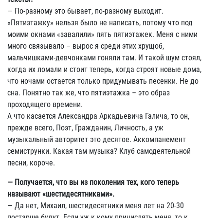
— По-разному это бывает, по-разному выходит.
«Пятиэтажку» нельзя было не написать, потому что под
моими окнами «завалили» пять пятиэтажек. Меня с ними
много связывало – вырос я среди этих хрущоб,
мальчишками-девчонками гоняли там. И такой шум стоял,
когда их ломали и стоит теперь, когда строят новые дома,
что ночами остается только придумывать песенки. Не до
сна. Понятно так же, что пятиэтажка – это образ
проходящего времени.
А что касается Александра Аркадьевича Галича, то он,
прежде всего, Поэт, Гражданин, Личность, а уж
музыкальный авторитет это десятое. Аккомпанемент
семиструнки. Какая там музыка? Клуб самодеятельной
песни, короче.
— Получается, что вы из поколения тех, кого теперь
называют «шестидесятниками».
— Да нет, Михаил, шестидесятники меня лет на 20-30
постарше будут. Если уж к кому причислять меня, то к