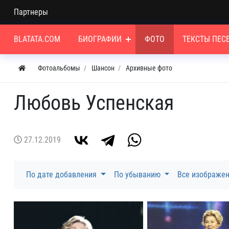
Партнеры
BLATATA.COM
БИОГРАФИИ
ФОТО
ТЕКСТЫ ПЕС
Фотоальбомы
Шансон
Архивные фото
Любовь Успенская
27.12.2019
По дате добавления
По убыванию
Все изображе